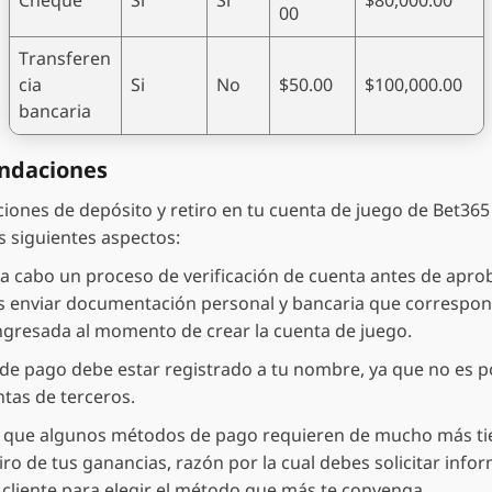
Cheque
Si
Si
$80,000.00
00
Transferen
cia
Si
No
$50.00
$100,000.00
bancaria
endaciones
cciones de depósito y retiro en tu cuenta de juego de Bet36
s siguientes aspectos:
a a cabo un proceso de verificación de cuenta antes de aprob
s enviar documentación personal y bancaria que correspon
ngresada al momento de crear la cuenta de juego.
e pago debe estar registrado a tu nombre, ya que no es pos
ntas de terceros.
a que algunos métodos de pago requieren de mucho más t
tiro de tus ganancias, razón por la cual debes solicitar info
 cliente para elegir el método que más te convenga.