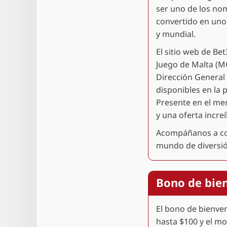
ser uno de los nom
convertido en uno
y mundial.
El sitio web de Be
Juego de Malta (MG
Dirección General
disponibles en la 
Presente en el me
y una oferta incre
Acompáñanos a con
mundo de diversión
Bono de bie
El bono de bienve
hasta $100 y el mo