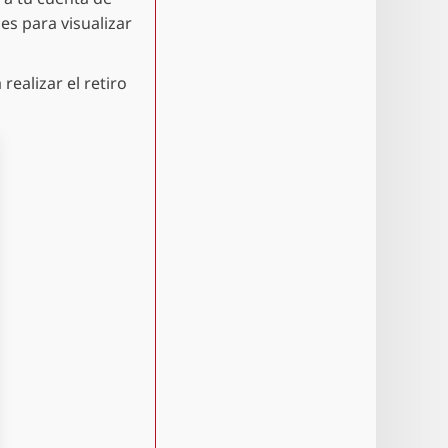
es para visualizar
ealizar el retiro