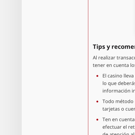
Tips y recom
Al realizar transa
tener en cuenta lo
El casino llev
lo que deberá
información i
Todo método d
tarjetas o cue
Ten en cuent
efectuar el re
de atención al