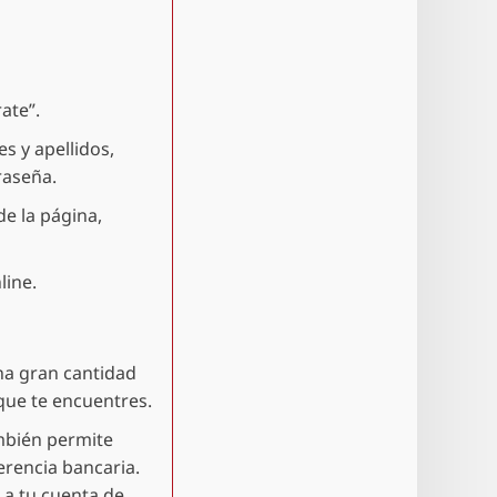
ate”.
s y apellidos,
raseña.
e la página,
line.
na gran cantidad
que te encuentres.
ambién permite
erencia bancaria.
 a tu cuenta de