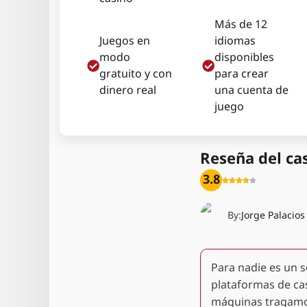
Más de 12
Juegos en
idiomas
modo
disponibles
gratuito y con
para crear
dinero real
una cuenta de
juego
Reseña del ca
3.8
By:
Jorge Palacios
Para nadie es un s
plataformas de cas
máquinas tragamo