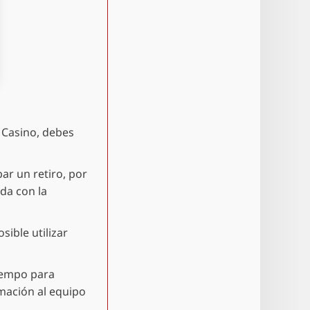
5 Casino, debes
ar un retiro, por
da con la
ible utilizar
iempo para
rmación al equipo