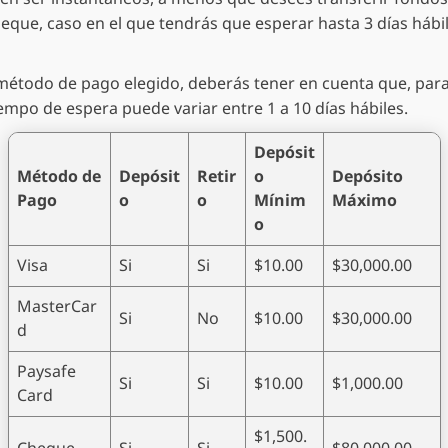
que, caso en el que tendrás que esperar hasta 3 días hábil
todo de pago elegido, deberás tener en cuenta que, para r
iempo de espera puede variar entre 1 a 10 días hábiles.
Depósit
Método de
Depósit
Retir
o
Depósito
Pago
o
o
Mínim
Máximo
o
Visa
Si
Si
$10.00
$30,000.00
MasterCar
Si
No
$10.00
$30,000.00
d
Paysafe
Si
Si
$10.00
$1,000.00
Card
$1,500.