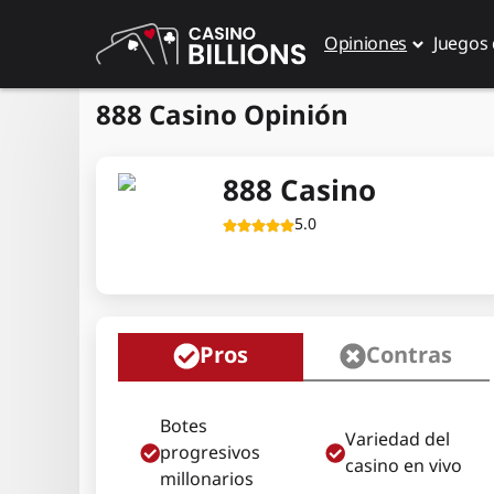
Opiniones
Juegos 
888 Casino Opinión
888 Casino
5.0
Pros
Contras
Botes
Variedad del
progresivos
casino en vivo
millonarios