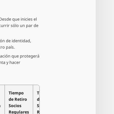
Desde que inicies el
urrir sólo un par de
ión de identidad,
ro país.
ración que protegerá
nta y hacer
Tiempo
Tiempo
de Retiro
de Retiro
n
Socios
Socios
Regulares
Regulares