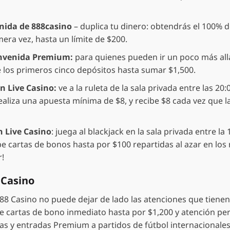
nida de 888casino
– duplica tu dinero: obtendrás el 100% 
mera vez, hasta un límite de $200.
envenida Premium:
para quienes pueden ir un poco más allá
e los primeros cinco depósitos hasta sumar $1,500.
en Live Casino:
ve a la ruleta de la sala privada entre las 20:
ealiza una apuesta mínima de $8, y recibe $8 cada vez que la
n Live Casino
: juega al blackjack en la sala privada entre la 1
be cartas de bonos hasta por $100 repartidas al azar en los
r!
 Casino
888 Casino no puede dejar de lado las atenciones que tiene
e cartas de bono inmediato hasta por $1,200 y atención pe
as y entradas Premium a partidos de fútbol internacionales