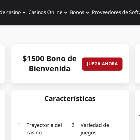
de casino
Casinos Online
Bonos
Proveedores de Soft
$1500 Bono de
JUEGA AHORA
Bienvenida
Características
Trayectoria del
Variedad de
casino
juegos