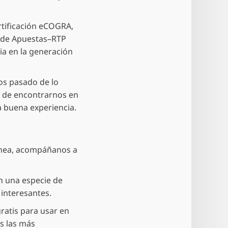
rtificación eCOGRA,
o de Apuestas–RTP
ia en la generación
os pasado de lo
ón de encontrarnos en
a buena experiencia.
línea, acompáñanos a
n una especie de
interesantes.
ratis para usar en
os las más