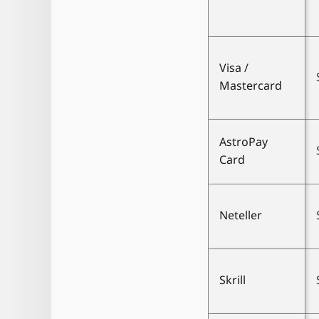
Visa /
Mastercard
AstroPay
Card
Neteller
Skrill