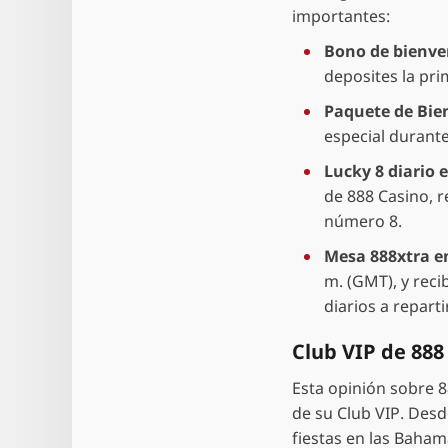
importantes:
Bono de bienve
deposites la pri
Paquete de Bi
especial durant
Lucky 8 diario 
de 888 Casino, r
número 8.
Mesa 888xtra e
m. (GMT), y reci
diarios a reparti
Club VIP de 888
Esta opinión sobre 
de su Club VIP. Desd
fiestas en las Baham