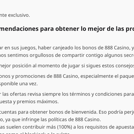
te exclusivo.
omendaciones para obtener lo mejor de las p
r en sus juegos, haber canjeado los bonos de 888 Casino, y
nos sentimos orgullosos de compartir contigo algunos secr
ejor posición al momento de jugar si sigues estos consejo
onos y promociones de 888 Casino, especialmente el paque
sponible una vez.
 las ofertas revisa siempre los términos y condiciones par
puesta y premios máximos.
cuentas para obtener bonos de bienvenida. Eso podría perju
, ya que infringe las políticas de 888 Casino.
s suelen contribuir más (100%) a los requisitos de apuesta