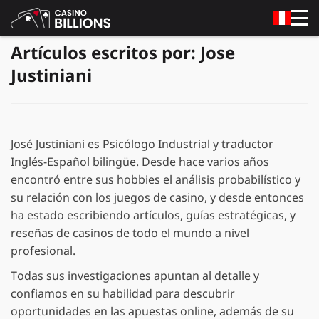
Artículos escritos por: Jose
Justiniani
José Justiniani es Psicólogo Industrial y traductor
Inglés-Español bilingüe. Desde hace varios años
encontró entre sus hobbies el análisis probabilístico y
su relación con los juegos de casino, y desde entonces
ha estado escribiendo artículos, guías estratégicas, y
reseñas de casinos de todo el mundo a nivel
profesional.
Todas sus investigaciones apuntan al detalle y
confiamos en su habilidad para descubrir
oportunidades en las apuestas online, además de su