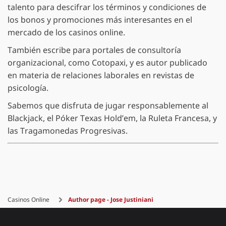
talento para descifrar los términos y condiciones de
los bonos y promociones más interesantes en el
mercado de los casinos online.
También escribe para portales de consultoría
organizacional, como Cotopaxi, y es autor publicado
en materia de relaciones laborales en revistas de
psicología.
Sabemos que disfruta de jugar responsablemente al
Blackjack, el Póker Texas Hold’em, la Ruleta Francesa, y
las Tragamonedas Progresivas.
Casinos Online
Author page - Jose Justiniani