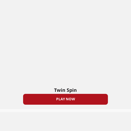
Twin Spin
PLAY NOW