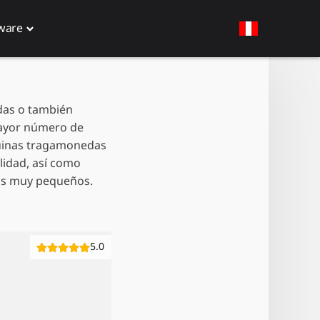
ware
edas o también
mayor número de
quinas tragamonedas
lidad, así como
tos muy pequeños.
5.0