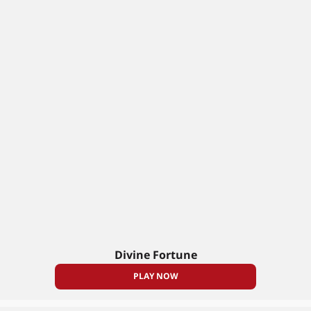
Divine Fortune
PLAY NOW