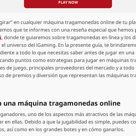
PLAY NOW
“girar” en cualquier máquina tragamonedas online de tu pl
eremos que te informes con una reseña especial que hemos
ú
, donde te guiaremos sobre tragamonedas en línea y los d
el universo del iGaming. En la presente guía, te brindare
diente a todo lo que necesitas saber antes de jugar en un
cando puntos como estrategias para jugar en máquinas tr
des de juego, principales proveedores del mercado y a todo
rso de premios y diversión que representan las máquinas t
n una máquina tragamonedas online
 ganadores, uno de los aspectos más atractivos de las má
gar en ellas. Debido a que la jugabilidad es simple, puedes c
icos, así como en los grandes botes y en cómo ganarlos.