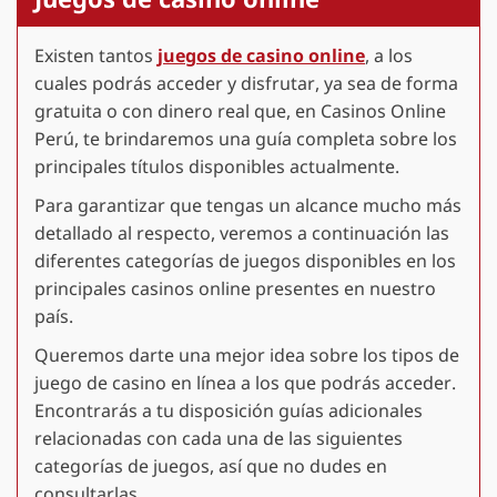
Juegos de casino online
Existen tantos
juegos de casino online
, a los
cuales podrás acceder y disfrutar, ya sea de forma
gratuita o con dinero real que, en Casinos Online
Perú, te brindaremos una guía completa sobre los
principales títulos disponibles actualmente.
Para garantizar que tengas un alcance mucho más
detallado al respecto, veremos a continuación las
diferentes categorías de juegos disponibles en los
principales casinos online presentes en nuestro
país.
Queremos darte una mejor idea sobre los tipos de
juego de casino en línea a los que podrás acceder.
Encontrarás a tu disposición guías adicionales
relacionadas con cada una de las siguientes
categorías de juegos, así que no dudes en
consultarlas.