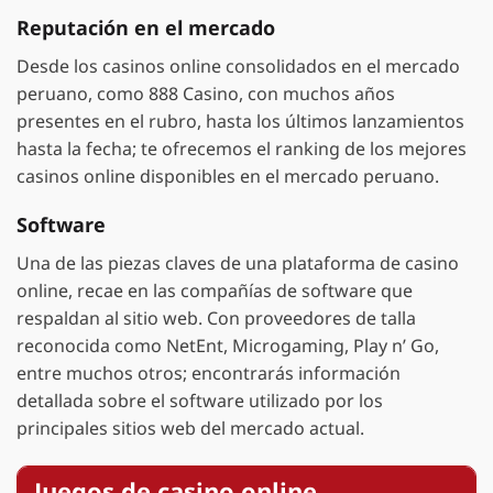
Reputación en el mercado
Desde los casinos online consolidados en el mercado
peruano, como 888 Casino, con muchos años
presentes en el rubro, hasta los últimos lanzamientos
hasta la fecha; te ofrecemos el ranking de los mejores
casinos online disponibles en el mercado peruano.
Software
Una de las piezas claves de una plataforma de casino
online, recae en las compañías de software que
respaldan al sitio web. Con proveedores de talla
reconocida como NetEnt, Microgaming, Play n’ Go,
entre muchos otros; encontrarás información
detallada sobre el software utilizado por los
principales sitios web del mercado actual.