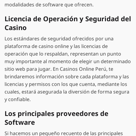
modalidades de software que ofrecen.
Licencia de Operación y Seguridad del
Casino
Los estándares de seguridad ofrecidos por una
plataforma de casino online y las licencias de
operación que lo respaldan, representan un punto
muy importante al momento de elegir un determinado
sitio web para jugar. En Casinos Online Perú, te
brindaremos información sobre cada plataforma y las
licencias y permisos con los que cuenta, mediante los
cuales, estará asegurada la diversión de forma segura
y confiable.
Los principales proveedores de
Software
Si hacemos un pequeño recuento de las principales