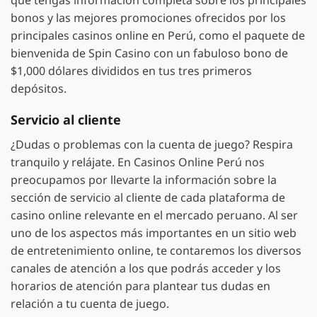
que tengas información completa sobre los principales
bonos y las mejores promociones ofrecidos por los
principales casinos online en Perú, como el paquete de
bienvenida de Spin Casino con un fabuloso bono de
$1,000 dólares divididos en tus tres primeros
depósitos.
Servicio al cliente
¿Dudas o problemas con la cuenta de juego? Respira
tranquilo y relájate. En Casinos Online Perú nos
preocupamos por llevarte la información sobre la
sección de servicio al cliente de cada plataforma de
casino online relevante en el mercado peruano. Al ser
uno de los aspectos más importantes en un sitio web
de entretenimiento online, te contaremos los diversos
canales de atención a los que podrás acceder y los
horarios de atención para plantear tus dudas en
relación a tu cuenta de juego.