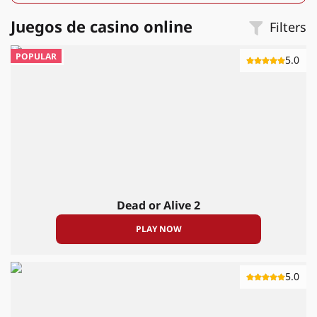
Juegos de casino online
Filters
POPULAR
5.0
Dead or Alive 2
PLAY NOW
5.0