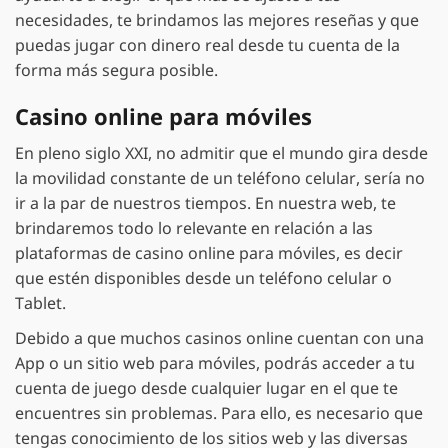
necesidades, te brindamos las mejores reseñas y que
puedas jugar con dinero real desde tu cuenta de la
forma más segura posible.
Casino online para móviles
En pleno siglo XXI, no admitir que el mundo gira desde
la movilidad constante de un teléfono celular, sería no
ir a la par de nuestros tiempos. En nuestra web, te
brindaremos todo lo relevante en relación a las
plataformas de casino online para móviles, es decir
que estén disponibles desde un teléfono celular o
Tablet.
Debido a que muchos casinos online cuentan con una
App o un sitio web para móviles, podrás acceder a tu
cuenta de juego desde cualquier lugar en el que te
encuentres sin problemas. Para ello, es necesario que
tengas conocimiento de los sitios web y las diversas