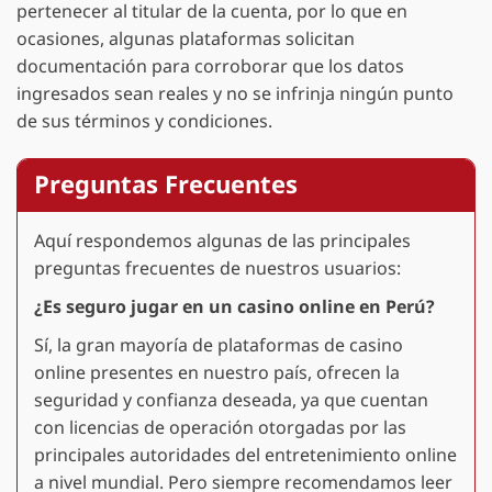
pertenecer al titular de la cuenta, por lo que en
ocasiones, algunas plataformas solicitan
documentación para corroborar que los datos
ingresados sean reales y no se infrinja ningún punto
de sus términos y condiciones.
Preguntas Frecuentes
Aquí respondemos algunas de las principales
preguntas frecuentes de nuestros usuarios:
¿Es seguro jugar en un casino online en Perú?
Sí, la gran mayoría de plataformas de casino
online presentes en nuestro país, ofrecen la
seguridad y confianza deseada, ya que cuentan
con licencias de operación otorgadas por las
principales autoridades del entretenimiento online
a nivel mundial. Pero siempre recomendamos leer