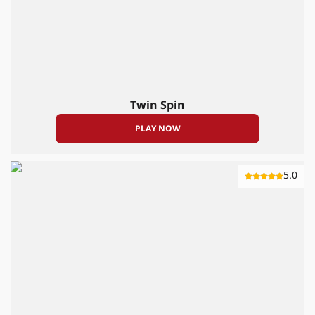
Twin Spin
PLAY NOW
5.0