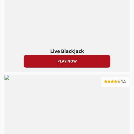
Live Blackjack
PLAY NOW
4.5