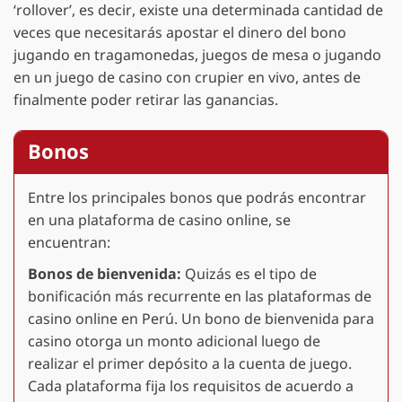
‘rollover’, es decir, existe una determinada cantidad de
veces que necesitarás apostar el dinero del bono
jugando en tragamonedas, juegos de mesa o jugando
en un juego de casino con crupier en vivo, antes de
finalmente poder retirar las ganancias.
Bonos
Entre los principales bonos que podrás encontrar
en una plataforma de casino online, se
encuentran:
Bonos de bienvenida:
Quizás es el tipo de
bonificación más recurrente en las plataformas de
casino online en Perú. Un bono de bienvenida para
casino otorga un monto adicional luego de
realizar el primer depósito a la cuenta de juego.
Cada plataforma fija los requisitos de acuerdo a