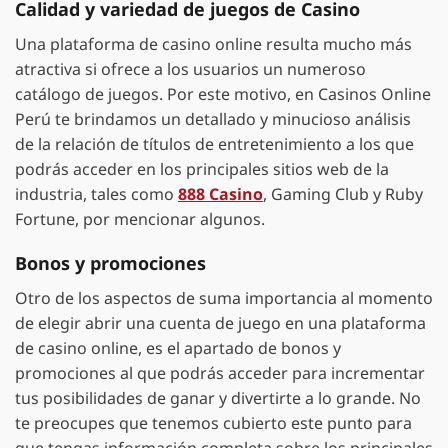
Calidad y variedad de juegos de Casino
Una plataforma de casino online resulta mucho más
atractiva si ofrece a los usuarios un numeroso
catálogo de juegos. Por este motivo, en Casinos Online
Perú te brindamos un detallado y minucioso análisis
de la relación de títulos de entretenimiento a los que
podrás acceder en los principales sitios web de la
industria, tales como
888 Casino
, Gaming Club y Ruby
Fortune, por mencionar algunos.
Bonos y promociones
Otro de los aspectos de suma importancia al momento
de elegir abrir una cuenta de juego en una plataforma
de casino online, es el apartado de bonos y
promociones al que podrás acceder para incrementar
tus posibilidades de ganar y divertirte a lo grande. No
te preocupes que tenemos cubierto este punto para