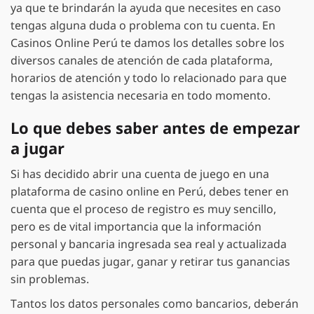
ya que te brindarán la ayuda que necesites en caso
tengas alguna duda o problema con tu cuenta. En
Casinos Online Perú te damos los detalles sobre los
diversos canales de atención de cada plataforma,
horarios de atención y todo lo relacionado para que
tengas la asistencia necesaria en todo momento.
Lo que debes saber antes de empezar
a jugar
Si has decidido abrir una cuenta de juego en una
plataforma de casino online en Perú, debes tener en
cuenta que el proceso de registro es muy sencillo,
pero es de vital importancia que la información
personal y bancaria ingresada sea real y actualizada
para que puedas jugar, ganar y retirar tus ganancias
sin problemas.
Tantos los datos personales como bancarios, deberán