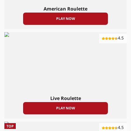
American Roulette
PLAY NOW
4.5
Live Roulette
PLAY NOW
TOP
4.5