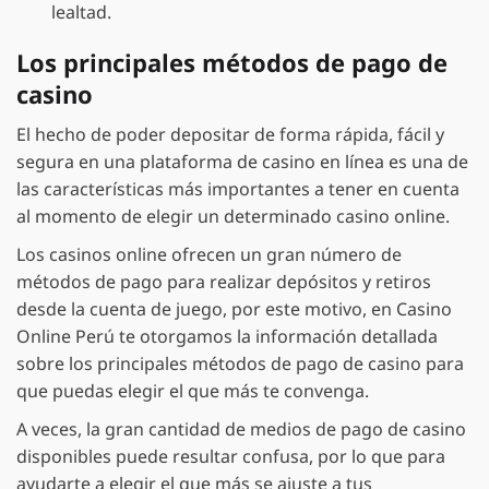
lealtad.
Los principales métodos de pago de
casino
El hecho de poder depositar de forma rápida, fácil y
segura en una plataforma de casino en línea es una de
las características más importantes a tener en cuenta
al momento de elegir un determinado casino online.
Los casinos online ofrecen un gran número de
métodos de pago para realizar depósitos y retiros
desde la cuenta de juego, por este motivo, en Casino
Online Perú te otorgamos la información detallada
sobre los principales métodos de pago de casino para
que puedas elegir el que más te convenga.
A veces, la gran cantidad de medios de pago de casino
disponibles puede resultar confusa, por lo que para
ayudarte a elegir el que más se ajuste a tus