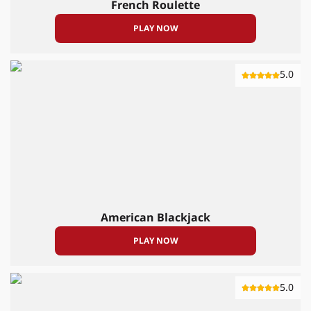
French Roulette
PLAY NOW
5.0
American Blackjack
PLAY NOW
5.0