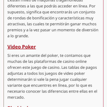
Existen miles de máquinas tragamonedas
diferentes a las que podrás acceder en línea. Por
supuesto, significa que encontrarás un conjunto
de rondas de bonificación y características muy
atractivas, las cuales te permitirán ganar muchos
premios y a la vez pasar un momento de diversión
a lo grande.
Video Poker
Si eres un amante del poker, te contamos que
muchas de las plataformas de casino online
ofrecen este juego de casino. Las tablas de pagos
adjuntas a todos los juegos de video poker
determinarán si vale la pena jugar cualquier
variante que encuentres en línea, por lo que es
necesario conocer las diferencias entre ellas en el
mercado.